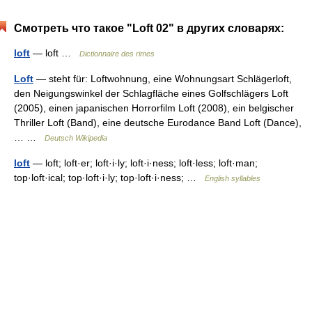
Смотреть что такое "Loft 02" в других словарях:
loft
— loft …
Dictionnaire des rimes
Loft
— steht für: Loftwohnung, eine Wohnungsart Schlägerloft,
den Neigungswinkel der Schlagfläche eines Golfschlägers Loft
(2005), einen japanischen Horrorfilm Loft (2008), ein belgischer
Thriller Loft (Band), eine deutsche Eurodance Band Loft (Dance),
… …
Deutsch Wikipedia
loft
— loft; loft·er; loft·i·ly; loft·i·ness; loft·less; loft·man;
top·loft·ical; top·loft·i·ly; top·loft·i·ness; …
English syllables