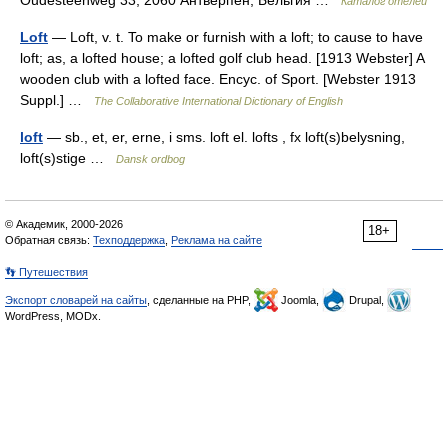
Oudesteenweg 33, 2060 Антверпен, Бельгия …
Каталог отелей
Loft
— Loft, v. t. To make or furnish with a loft; to cause to have
loft; as, a lofted house; a lofted golf club head. [1913 Webster] A
wooden club with a lofted face. Encyc. of Sport. [Webster 1913
Suppl.] …
The Collaborative International Dictionary of English
loft
— sb., et, er, erne, i sms. loft el. lofts , fx loft(s)belysning,
loft(s)stige …
Dansk ordbog
© Академик, 2000-2026
18+
Обратная связь:
Техподдержка
,
Реклама на сайте
👣 Путешествия
Экспорт словарей на сайты
, сделанные на PHP,
Joomla,
Drupal,
WordPress, MODx.