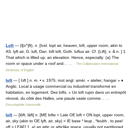
Loft
— (l[o^]ft), n. [Icel. lopt air, heaven, loft, upper room; akin to
AS. lyft air, G. luft, Dan. loft loft, Goth. luftus air. Cf. {Lift}, v. & n. ] 1.
That which is lifted up; an elevation. Hence, especially: (a) The
room or space under a roof and… …
The Collaborative International
Dictionary of English
loft
— [ lɔft ] n. m. • v. 1975; mot angl. amér. « atelier, hangar » ♦
Anglic. Local à usage commercial ou industriel transformé en
habitation, en logement. Des lofts. « Un loft rupin dans un entrepôt
rénové, du côté des Halles, une piaule vaste comme… …
Encyclopédie Universelle
loft
— [lôft, läft] n. [ME lofte < Late OE loft < ON lopt, upper room,
air, sky (akin to OE lyft, air, sky) < IE base * leup , *leubh , to peel
off > LEAF] 1. a) an attic or atticlike space, usually not partitioned